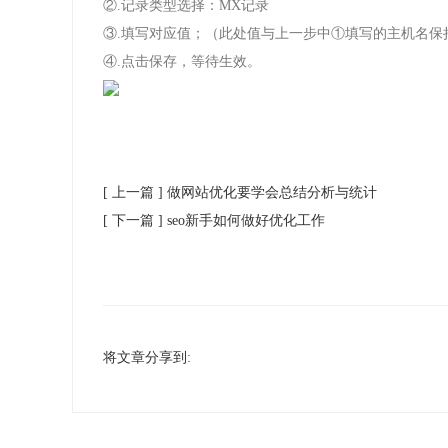
②.记录类型选择：MX记录
③.填写对应值；（此处值与上一步中①填写的主机名保
④.点击保存，等待生效。
[ 上一篇 ]
做网站优化要学会总结分析与统计
[ 下一篇 ]
seo新手如何做好优化工作
将文章分享到: